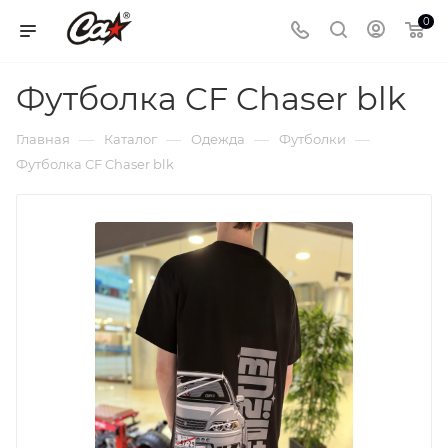
0
Футболка CF Chaser blk
—
—
—
—
Главная
Каталог
Одежда
Футболки
Футболка CF Chaser blk