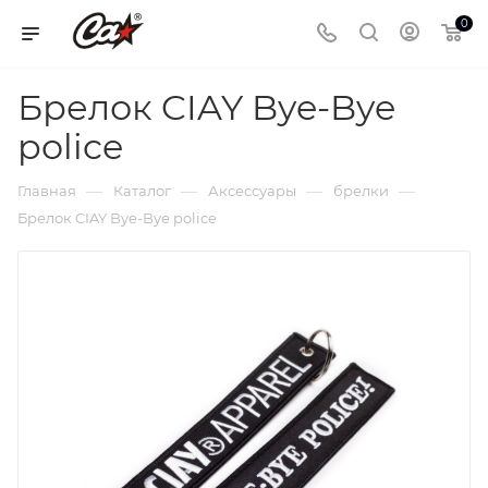
0
Брелок CIAY Bye-Bye
police
—
—
—
—
Главная
Каталог
Аксессуары
брелки
Брелок CIAY Bye-Bye police