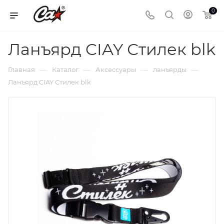
0
Ланъярд CIAY Стилек blk
—
—
—
—
Главная
Каталог
Аксессуары
ланъярды
Ланъярд CIAY Стилек blk