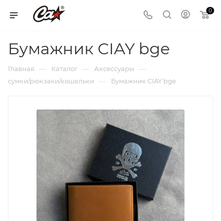
0
Бумажник CIAY bge
—
—
—
Главная
Каталог
Аксессуары
—
сумки/рюкзаки/кошельки
Бумажник CIAY bge