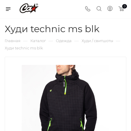
0
Худи technic ms blk
—
—
—
—
Главная
Каталог
Одежда
Худи / свитшоты
Худи technic ms blk