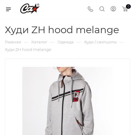
0
Худи ZH hood melange
—
—
—
—
Главная
Каталог
Одежда
Худи / свитшоты
Худи ZH hood melange