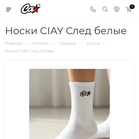
0
Носки CIAY След белые
—
—
—
—
Главная
Каталог
Одежда
Носки
Носки CIAY След белые