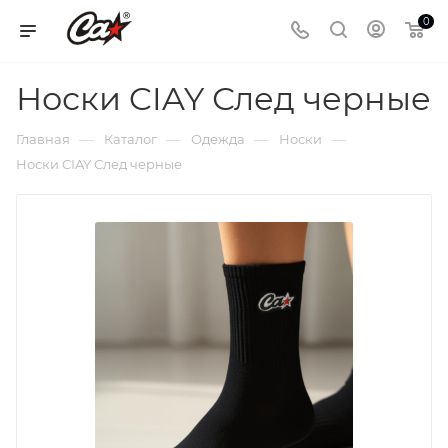
0
Носки CIAY След черные
—
—
—
—
Главная
Каталог
Одежда
Носки
Носки CIAY След черные