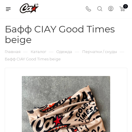
0
Бафф CIAY Good Times
beige
—
—
—
—
Главная
Каталог
Одежда
Перчатки / снуды
Бафф CIAY Good Times beige