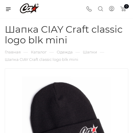
0
Шапка CIAY Craft classic
logo blk mini
—
—
—
—
Главная
Каталог
Одежда
Шапки
Шапка CIAY Craft classic logo blk mini