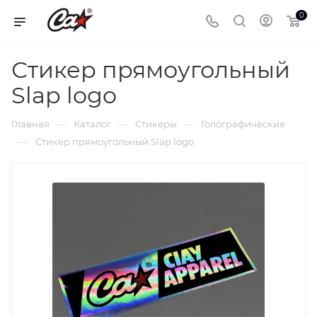
0
Стикер прямоугольный
Slap logo
—
—
—
Главная
Каталог
Стикеры
Голографические
—
Стикер прямоугольный Slap logo