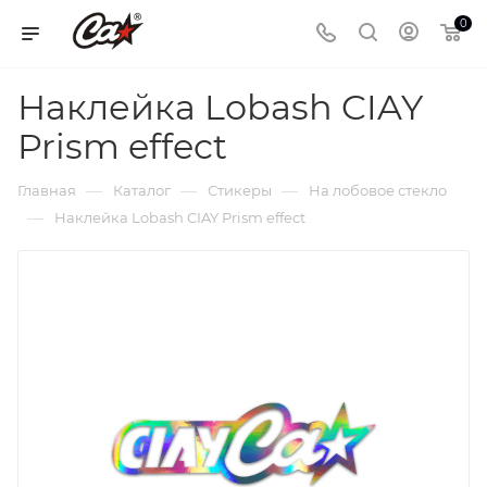
0
Наклейка Lobash CIAY
Prism effect
—
—
—
Главная
Каталог
Стикеры
На лобовое стекло
—
Наклейка Lobash CIAY Prism effect