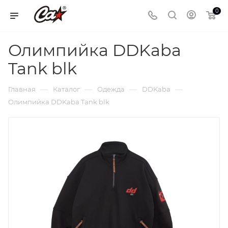
0
Олимпийка DDKaba
Tank blk
—
—
—
—
Главная
Каталог
Одежда
DDKaba
Олимпийка DDKaba Tank blk