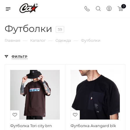
0
Футболки
59
—
—
—
Главная
Каталог
Одежда
Футболки
ФИЛЬТР
Футболка Tori city brn
Футболка Avangard blk