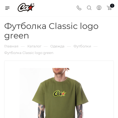
0
Футболка Classic logo
green
—
—
—
—
Главная
Каталог
Одежда
Футболки
Футболка Classic logo green