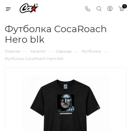
0
Футболка CocaRoach
Hero blk
—
—
—
—
Главная
Каталог
Одежда
Футболки
Футболка CocaRoach Hero blk