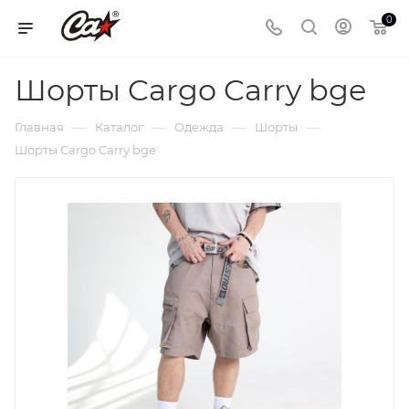
0
Шорты Cargo Carry bge
—
—
—
—
Главная
Каталог
Одежда
Шорты
Шорты Cargo Carry bge