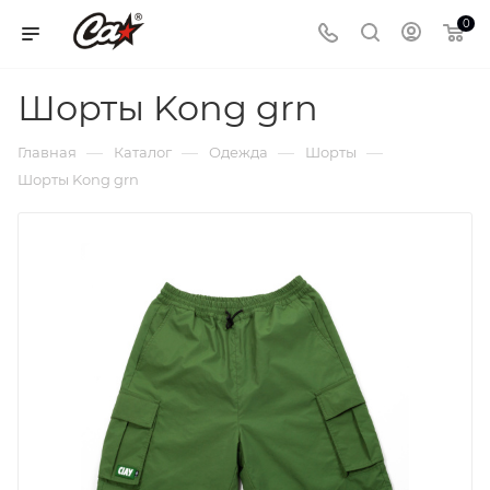
0
Шорты Kong grn
—
—
—
—
Главная
Каталог
Одежда
Шорты
Шорты Kong grn