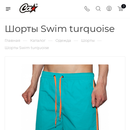
0
Шорты Swim turquoise
—
—
—
—
Главная
Каталог
Одежда
Шорты
Шорты Swim turquoise